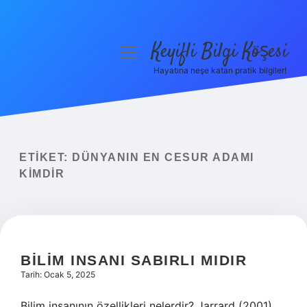
Keyifli Bilgi Köşesi
menüyü
aç
Hayatına neşe katan pratik bilgiler!
Anasayfa
Gizlilik Politikası
Yasal Uyarı
ETIKET:
DÜNYANIN EN CESUR ADAMI
KIMDIR
Hakkımızda
BILIM INSANI SABIRLI MIDIR
Tarih: Ocak 5, 2025
Bilim insanının özellikleri nelerdir? Jarrard (2001),