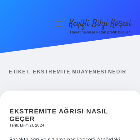
Keyifli Bilgi Köşesi
menüyü
aç
Hayatına neşe katan pratik bilgiler!
Anasayfa
Gizlilik Politikası
Yasal Uyarı
ETIKET:
EKSTREMITE MUAYENESI NEDIR
Hakkımızda
EKSTREMITE AĞRISI NASIL
GEÇER
Tarih: Ekim 21, 2024
Bacakta ağrı ve sızlama nasıl geçer? Aşağıdaki