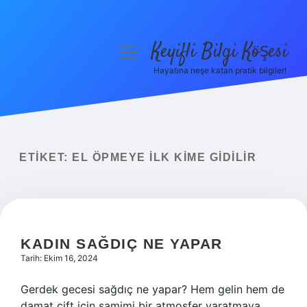
Keyifli Bilgi Köşesi
menüyü
aç
Hayatına neşe katan pratik bilgiler!
Anasayfa
Gizlilik Politikası
Yasal Uyarı
ETIKET:
EL ÖPMEYE ILK KIME GIDILIR
Hakkımızda
KADIN SAĞDIÇ NE YAPAR
Tarih: Ekim 16, 2024
Gerdek gecesi sağdıç ne yapar? Hem gelin hem de
damat çift için samimi bir atmosfer yaratmaya