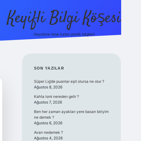
Keyifli Bilgi Köşesi
Hayatına neşe katan pratik bilgiler!
ilbet yeni giriş adr
SIDEBAR
SON YAZILAR
Süper Lig’de puanlar eşit olursa ne olur ?
Ağustos 8, 2026
Kahta ismi nereden gelir ?
Ağustos 7, 2026
Ben her zaman ayakları yere basan biriyim
ne demek ?
Ağustos 6, 2026
Avan nedemek ?
Ağustos 4, 2026