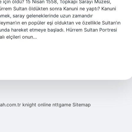
 için öldü? 15 Nisan 1558, Topkapı Sarayı Müzesi,
Hürrem Sultan öldükten sonra Kanuni ne yaptı? Kanuni
enmek, saray geleneklerinde uzun zamandır
yman’ın en popüler eşi olduktan ve özellikle Sultan’ın
olunda hareket etmeye başladı. Hürrem Sultan Portresi
ı ​​elçileri onun…
tah.com.tr
knight online
nttgame
Sitemap