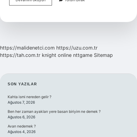
Noktası
Ile
Donma
Noktası
Aynı
Mıdır
https://malidenetci.com
https://uzu.com.tr
https://tah.com.tr
knight online
nttgame
Sitemap
SIDEBAR
SON YAZILAR
Kahta ismi nereden gelir ?
Ağustos 7, 2026
Ben her zaman ayakları yere basan biriyim ne demek ?
Ağustos 6, 2026
Avan nedemek ?
Ağustos 4, 2026