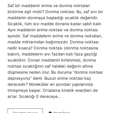
Saf bir maddenin erime ve donma noktaları
birbirine eşit midir? Donma noktası: Bu, saf sıvı bir
maddenin donmaya başladığı sıcaklık değeridir.
Sıcaklık, tüm sıvı madde donana kadar sabit kalır.
Aynı maddenin erime noktası ve donma noktası
aynıdır. Saf maddelerin erime ve donma noktaları,
madde miktarından bağımsızdır. Donma noktası
nedir kısaca? Donma noktası (donma noktasına
bakın), maddelerin sıvı fazdan katı faza geçtiği
sıcaklıktır. Donan maddenin kirlenmesi, donma
noktası sıcaklığının saf haldeki değerin altına
düşmesine neden olur. Bu duruma “donma noktası
depresyonu” denir. Buzun erime noktası kaç
derecedir? Moleküller en azından yapılarında
titreşmeye başlar. Ortalama kinetik enerjileri de
artar. Sıcaklığı 0 dereceye…
Erime
Devamını okuyun
Yorum Bırak