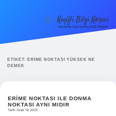
Keyifli Bilgi Köşesi
menüyü
aç
Hayatına neşe katan pratik bilgiler!
Anasayfa
Gizlilik Politikası
Yasal Uyarı
ETIKET:
ERIME NOKTASI YÜKSEK NE
DEMEK
Hakkımızda
ERIME NOKTASI ILE DONMA
NOKTASI AYNI MIDIR
Tarih: Ocak 19, 2025