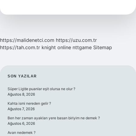
Kamyonet
Kantara
Girecek
Mi
https://malidenetci.com
https://uzu.com.tr
https://tah.com.tr
knight online
nttgame
Sitemap
SIDEBAR
SON YAZILAR
Süper Lig’de puanlar eşit olursa ne olur ?
Ağustos 8, 2026
Kahta ismi nereden gelir ?
Ağustos 7, 2026
Ben her zaman ayakları yere basan biriyim ne demek ?
Ağustos 6, 2026
Avan nedemek ?