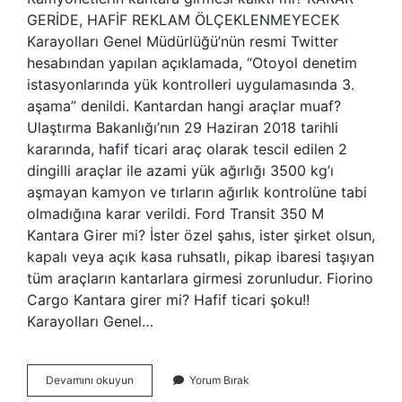
GERİDE, HAFİF REKLAM ÖLÇEKLENMEYECEK
Karayolları Genel Müdürlüğü’nün resmi Twitter
hesabından yapılan açıklamada, “Otoyol denetim
istasyonlarında yük kontrolleri uygulamasında 3.
aşama” denildi. Kantardan hangi araçlar muaf?
Ulaştırma Bakanlığı’nın 29 Haziran 2018 tarihli
kararında, hafif ticari araç olarak tescil edilen 2
dingilli araçlar ile azami yük ağırlığı 3500 kg’ı
aşmayan kamyon ve tırların ağırlık kontrolüne tabi
olmadığına karar verildi. Ford Transit 350 M
Kantara Girer mi? İster özel şahıs, ister şirket olsun,
kapalı veya açık kasa ruhsatlı, pikap ibaresi taşıyan
tüm araçların kantarlara girmesi zorunludur. Fiorino
Cargo Kantara girer mi? Hafif ticari şoku!! ️
Karayolları Genel…
3500
Devamını okuyun
Yorum Bırak
Kg