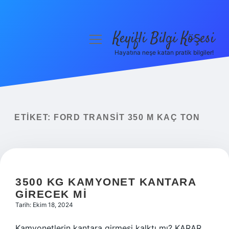
Keyifli Bilgi Köşesi
menüyü
aç
Hayatına neşe katan pratik bilgiler!
Anasayfa
Gizlilik Politikası
Yasal Uyarı
ETIKET:
FORD TRANSIT 350 M KAÇ TON
Hakkımızda
3500 KG KAMYONET KANTARA
GIRECEK MI
Tarih: Ekim 18, 2024
Kamyonetlerin kantara girmesi kalktı mı? KARAR