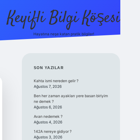
Keyifli Bilgi Köşesi
Hayatına neşe katan pratik bilgiler!
ilbet yeni giriş adre
SIDEBAR
SON YAZILAR
Kahta ismi nereden gelir ?
Ağustos 7, 2026
Ben her zaman ayakları yere basan biriyim
ne demek ?
Ağustos 6, 2026
Avan nedemek ?
Ağustos 4, 2026
142A nereye gidiyor ?
Ağustos 3, 2026