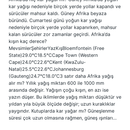
kar yağışı nedeniyle birçok yerde yollar kapandı ve
sürücüler mahsur kaldı. Güney Afrika beyaza
büründü. Cumartesi günü yoğun kar yağışı
nedeniyle birçok yerde yollar kapanırken, mahsur
kalan sürücüler zor zamanlar geçirdi. Afrika’da
kışın kaç derece?
MevsimlerŞehirlerYazKışBloemfontein (Free
State)29.0°C18.5°CCape Town (Western
Cape)24.0°C22.6°CKent (KwaZulu-
Natal)25.5°C22.6°CJohannesburg
(Gauteng)24.7°C18.0″C3 satır daha Afrika yağış
alır mı? Yıllık yağış miktarı 600 ile 1000 mm
arasında değişir. Yağışın çoğu kışın, en azı ise
yazın düşer. Bu iklimlerde yağış miktarı düşüktür ve
yıldan yıla büyük ölçüde değişir; uzun kuraklıklar
yaygındır. Kutuplarda kar yağar mı? Güneşlenme
süresi çok uzun olmasına rağmen, güneş ışınları…