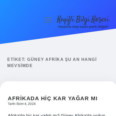
Keyifli Bilgi Köşesi
menüyü
aç
Hayatına neşe katan pratik bilgiler!
Anasayfa
Gizlilik Politikası
Yasal Uyarı
ETIKET:
GÜNEY AFRIKA ŞU AN HANGI
MEVSIMDE
Hakkımızda
AFRIKADA HIÇ KAR YAĞAR MI
Tarih: Ekim 4, 2024
Afrika’da hiç kar yağdı mı? Güney Afrika’da yoğun