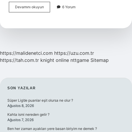
Afrikada
Devamını okuyun
6 Yorum
Hiç
Kar
Yağar
Mı
https://malidenetci.com
https://uzu.com.tr
https://tah.com.tr
knight online
nttgame
Sitemap
SIDEBAR
SON YAZILAR
Süper Lig’de puanlar eşit olursa ne olur ?
Ağustos 8, 2026
Kahta ismi nereden gelir ?
Ağustos 7, 2026
Ben her zaman ayakları yere basan biriyim ne demek ?