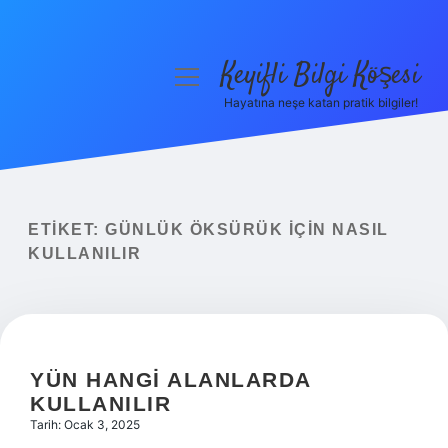
Keyifli Bilgi Köşesi
menüyü
aç
Hayatına neşe katan pratik bilgiler!
Anasayfa
Gizlilik Politikası
Yasal Uyarı
ETIKET:
GÜNLÜK ÖKSÜRÜK IÇIN NASIL
KULLANILIR
Hakkımızda
YÜN HANGI ALANLARDA
KULLANILIR
Tarih: Ocak 3, 2025