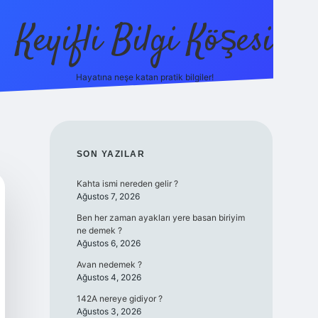
Keyifli Bilgi Köşesi
Hayatına neşe katan pratik bilgiler!
ilbet yeni giriş a
SIDEBAR
SON YAZILAR
Kahta ismi nereden gelir ?
Ağustos 7, 2026
Ben her zaman ayakları yere basan biriyim
ne demek ?
Ağustos 6, 2026
Avan nedemek ?
Ağustos 4, 2026
142A nereye gidiyor ?
Ağustos 3, 2026