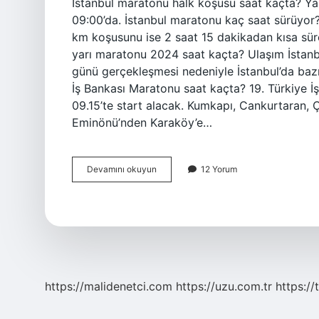
İstanbul maratonu halk koşusu saat kaçta? Yar
09:00’da. İstanbul maratonu kaç saat sürüyo
km koşusunu ise 2 saat 15 dakikadan kısa sür
yarı maratonu 2024 saat kaçta? Ulaşım İstanb
günü gerçekleşmesi nedeniyle İstanbul’da bazı 
İş Bankası Maratonu saat kaçta? 19. Türkiye İş
09.15’te start alacak. Kumkapı, Cankurtaran, Ç
Eminönü’nden Karaköy’e…
Istanbul
Devamını okuyun
12 Yorum
Maratonu
Saat
Kaçta
Başlıyor
https://malidenetci.com
https://uzu.com.tr
https://