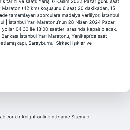
ış tarihi ve saati: Yarış; 6 Kasım 2022 Pazar günü saat
r? Maraton (42 km) koşusunu 6 saat 20 dakikadan, 15
ede tamamlayan sporculara madalya veriliyor. İstanbul
ul | İstanbul Yarı Maratonu’nun 28 Nisan 2024 Pazar
yollar 04:30 ile 13:00 saatleri arasında kapalı olacak.
 Bankası İstanbul Yarı Maratonu, Yenikapı’da saat
atlamışkapı, Sarayburnu, Sirkeci Işıklar ve
tah.com.tr
knight online
nttgame
Sitemap