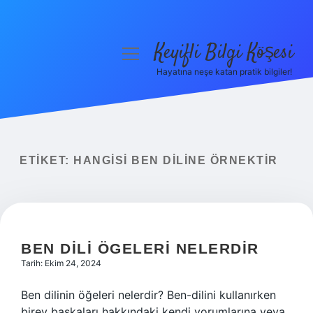
Keyifli Bilgi Köşesi
menüyü
aç
Hayatına neşe katan pratik bilgiler!
Anasayfa
Gizlilik Politikası
Yasal Uyarı
ETIKET:
HANGISI BEN DILINE ÖRNEKTIR
Hakkımızda
BEN DILI ÖGELERI NELERDIR
Tarih: Ekim 24, 2024
Ben dilinin öğeleri nelerdir? Ben-dilini kullanırken
birey başkaları hakkındaki kendi yorumlarına veya