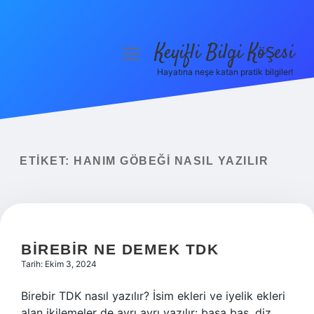
Keyifli Bilgi Köşesi
menüyü
aç
Hayatına neşe katan pratik bilgiler!
Anasayfa
Gizlilik Politikası
Yasal Uyarı
ETIKET:
HANIM GÖBEĞI NASIL YAZILIR
Hakkımızda
BIREBIR NE DEMEK TDK
Tarih: Ekim 3, 2024
Birebir TDK nasıl yazılır? İsim ekleri ve iyelik ekleri
alan ikilemeler de ayrı ayrı yazılır: başa baş, diz