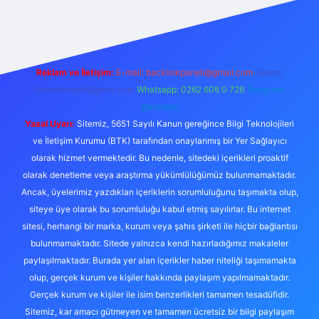
bet yeni giriş adresi
Reklam ve İletişim:
E-mail:
backlinkpaneli@gmail.com
Teams:
forumhizmeti@gmail.com
Whatsapp: 0262 606 0 726
Telegram:
@karabul
Yasal Uyarı:
Sitemiz, 5651 Sayılı Kanun gereğince Bilgi Teknolojileri
ve İletişim Kurumu (BTK) tarafından onaylanmış bir Yer Sağlayıcı
olarak hizmet vermektedir. Bu nedenle, sitedeki içerikleri proaktif
olarak denetleme veya araştırma yükümlülüğümüz bulunmamaktadır.
Ancak, üyelerimiz yazdıkları içeriklerin sorumluluğunu taşımakta olup,
siteye üye olarak bu sorumluluğu kabul etmiş sayılırlar. Bu internet
sitesi, herhangi bir marka, kurum veya şahıs şirketi ile hiçbir bağlantısı
bulunmamaktadır. Sitede yalnızca kendi hazırladığımız makaleler
paylaşılmaktadır. Burada yer alan içerikler haber niteliği taşımamakta
olup, gerçek kurum ve kişiler hakkında paylaşım yapılmamaktadır.
Gerçek kurum ve kişiler ile isim benzerlikleri tamamen tesadüfidir.
Sitemiz, kar amacı gütmeyen ve tamamen ücretsiz bir bilgi paylaşım