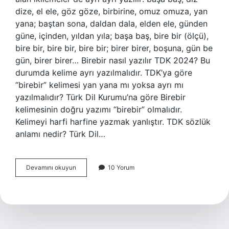
dize, el ele, göz göze, birbirine, omuz omuza, yan
yana; baştan sona, daldan dala, elden ele, günden
güne, içinden, yıldan yıla; başa baş, bire bir (ölçü),
bire bir, bire bir, bire bir; birer birer, boşuna, gün be
gün, birer birer… Birebir nasıl yazılır TDK 2024? Bu
durumda kelime ayrı yazılmalıdır. TDK’ya göre
“birebir” kelimesi yan yana mı yoksa ayrı mı
yazılmalıdır? Türk Dil Kurumu’na göre Birebir
kelimesinin doğru yazımı “birebir” olmalıdır.
Kelimeyi harfi harfine yazmak yanlıştır. TDK sözlük
anlamı nedir? Türk Dil…
Birebir
Devamını okuyun
10 Yorum
Ne
Demek
Tdk