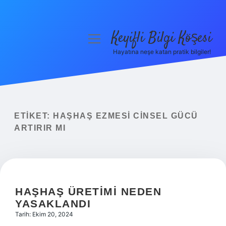
Keyifli Bilgi Köşesi
menüyü
aç
Hayatına neşe katan pratik bilgiler!
Anasayfa
Gizlilik Politikası
Yasal Uyarı
ETIKET:
HAŞHAŞ EZMESI CINSEL GÜCÜ
ARTIRIR MI
Hakkımızda
HAŞHAŞ ÜRETIMI NEDEN
YASAKLANDI
Tarih: Ekim 20, 2024