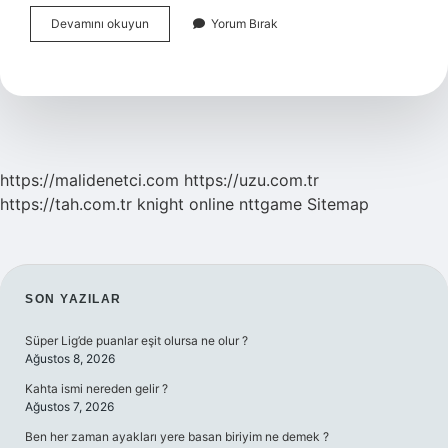
Haşhaş
Devamını okuyun
Yorum Bırak
Üretimi
Neden
Yasaklandı
https://malidenetci.com
https://uzu.com.tr
https://tah.com.tr
knight online
nttgame
Sitemap
SIDEBAR
SON YAZILAR
Süper Lig’de puanlar eşit olursa ne olur ?
Ağustos 8, 2026
Kahta ismi nereden gelir ?
Ağustos 7, 2026
Ben her zaman ayakları yere basan biriyim ne demek ?