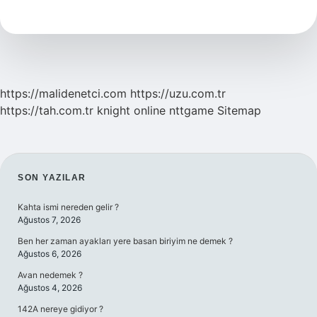
Türkiyede
Kaç
Tane
Var
https://malidenetci.com
https://uzu.com.tr
https://tah.com.tr
knight online
nttgame
Sitemap
SIDEBAR
SON YAZILAR
Kahta ismi nereden gelir ?
Ağustos 7, 2026
Ben her zaman ayakları yere basan biriyim ne demek ?
Ağustos 6, 2026
Avan nedemek ?
Ağustos 4, 2026
142A nereye gidiyor ?