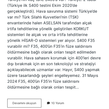
(Türkiye ilk S400 testini Ekim 2020’de
gerçekleştirdi). Hava savunma sistemi Türkiye’de
var mı? Türk Silahlı Kuvvetleri’nin (TSK)
envanterinde halen ASELSAN tarafından alçak
irtifa tehditlerine yönelik geliştirilen KORKUT
sistemleri ile alçak ve orta irtifa tehditlerine
yönelik HİSAR-O sistemleri yer alıyor. S400 F35
vurabilir mi? F35, 400’ün F35’in füze saldırısını
öldürmesine bağlı olarak onları tespit edilmeden
vurabilir. Hava sahasını korumak için 400’leri devre
dışı bırakmak için en son teknolojiyi ve stratejiyi
açıklayabilecek uzmanlar var. Hayır, S400 yapmak
üzere tasarlandığı şeyleri engelleyemez. 31 Mayıs
2024 F35, 400’ün F35’in füze saldırısını
öldürmesine bağlı olarak onları tespit…
S-
Devamını okuyun
10 Yorum
400