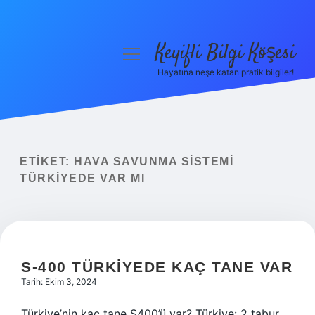
Keyifli Bilgi Köşesi
menüyü
aç
Hayatına neşe katan pratik bilgiler!
Anasayfa
Gizlilik Politikası
Yasal Uyarı
ETIKET:
HAVA SAVUNMA SISTEMI
TÜRKIYEDE VAR MI
Hakkımızda
S-400 TÜRKIYEDE KAÇ TANE VAR
Tarih: Ekim 3, 2024
Türkiye’nin kaç tane S400’ü var? Türkiye: 2 tabur