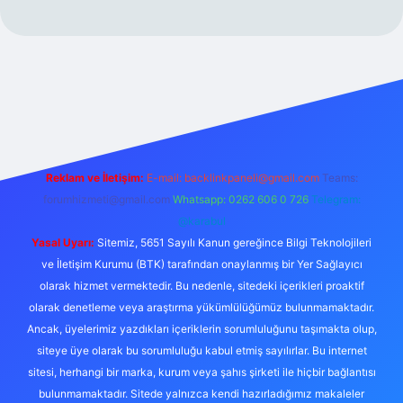
Reklam ve İletişim:
E-mail:
backlinkpaneli@gmail.com
Teams:
forumhizmeti@gmail.com
Whatsapp: 0262 606 0 726
Telegram:
@karabul
Yasal Uyarı:
Sitemiz, 5651 Sayılı Kanun gereğince Bilgi Teknolojileri
ve İletişim Kurumu (BTK) tarafından onaylanmış bir Yer Sağlayıcı
olarak hizmet vermektedir. Bu nedenle, sitedeki içerikleri proaktif
olarak denetleme veya araştırma yükümlülüğümüz bulunmamaktadır.
Ancak, üyelerimiz yazdıkları içeriklerin sorumluluğunu taşımakta olup,
siteye üye olarak bu sorumluluğu kabul etmiş sayılırlar. Bu internet
sitesi, herhangi bir marka, kurum veya şahıs şirketi ile hiçbir bağlantısı
bulunmamaktadır. Sitede yalnızca kendi hazırladığımız makaleler