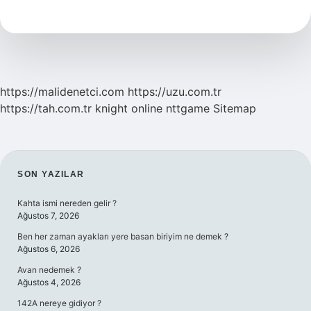
Insan
Ne
Demek
https://malidenetci.com
https://uzu.com.tr
https://tah.com.tr
knight online
nttgame
Sitemap
SIDEBAR
SON YAZILAR
Kahta ismi nereden gelir ?
Ağustos 7, 2026
Ben her zaman ayakları yere basan biriyim ne demek ?
Ağustos 6, 2026
Avan nedemek ?
Ağustos 4, 2026
142A nereye gidiyor ?