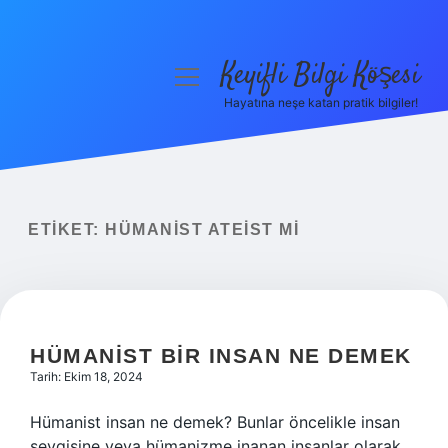
Keyifli Bilgi Köşesi
menüyü
aç
Hayatına neşe katan pratik bilgiler!
Anasayfa
Gizlilik Politikası
Yasal Uyarı
ETIKET:
HÜMANIST ATEIST MI
Hakkımızda
HÜMANIST BIR INSAN NE DEMEK
Tarih: Ekim 18, 2024
Hümanist insan ne demek? Bunlar öncelikle insan
sevgisine veya hümanizme inanan insanlar olarak