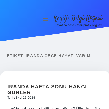
Keyifli Bilgi Köşesi
menüyü
aç
Hayatına neşe katan pratik bilgiler!
Anasayfa
Gizlilik Politikası
Yasal Uyarı
ETIKET:
İRANDA GECE HAYATI VAR MI
Hakkımızda
IRANDA HAFTA SONU HANGI
GÜNLER
Tarih: Eylül 26, 2024
İran’da hafta sonu tatili hangi günler? Ülkede hafta