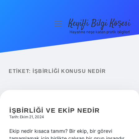
Keyifli Bilgi Köşesi
menüyü
aç
Hayatına neşe katan pratik bilgiler!
Anasayfa
Gizlilik Politikası
Yasal Uyarı
ETIKET:
İŞBIRLIĞI KONUSU NEDIR
Hakkımızda
İŞBIRLIĞI VE EKIP NEDIR
Tarih: Ekim 21, 2024
Ekip nedir kısaca tanımı? Bir ekip, bir görevi
tamamlamak için birlikte çalışan bir grup insandır.