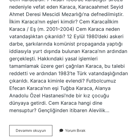
nedeniyle vefat eden Karaca, Karacaahmet Seyid
Ahmet Deresi Mescidi Mezarlığı’na defnedilmiştir.
İlkim Karaca’nın eşleri kimdir? Cem Karacaİlkim
Karaca / Eş (m. 2001–2004) Cem Karaca neden
vatandaşlıktan çıkarıldı? 12 Eylül 1980’deki askeri
darbe, şarkılarında komünist propaganda yaptığı
iddiasıyla yurt dışında bulunan Karaca’nın ardından
gerçekleşti. Hakkındaki yasal işlemleri
tamamlamak üzere geri çağrılan Karaca, bu talebi
reddetti ve ardından 1983’te Türk vatandaşlığından
çıkarıldı. Karaca kiminle evlendi? Futbolcumuz
Efecan Karaca’nın eşi Tuğba Karaca, Alanya
Anadolu Özel Hastanesi’nde bir kız çocuğu
dünyaya getirdi. Cem Karaca hangi dine
mensuptur? Gençliğinden itibaren Alevilik…
Cem
Devamını okuyun
Yorum Bırak
Karaca