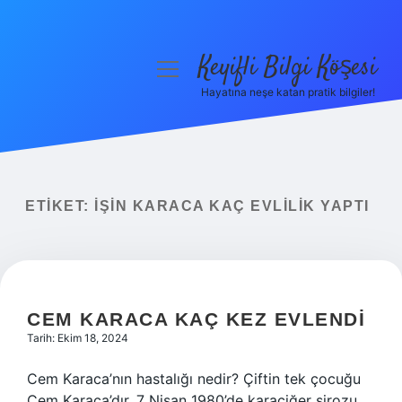
Keyifli Bilgi Köşesi
menüyü
aç
Hayatına neşe katan pratik bilgiler!
Anasayfa
Gizlilik Politikası
Yasal Uyarı
ETIKET:
İŞIN KARACA KAÇ EVLILIK YAPTI
Hakkımızda
CEM KARACA KAÇ KEZ EVLENDI
Tarih: Ekim 18, 2024
Cem Karaca’nın hastalığı nedir? Çiftin tek çocuğu
Cem Karaca’dır. 7 Nisan 1980’de karaciğer sirozu