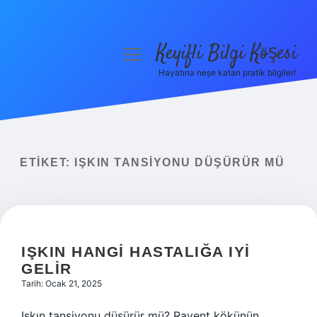
Keyifli Bilgi Köşesi
menüyü
aç
Hayatına neşe katan pratik bilgiler!
Anasayfa
Gizlilik Politikası
Yasal Uyarı
ETIKET:
IŞKIN TANSIYONU DÜŞÜRÜR MÜ
Hakkımızda
IŞKIN HANGI HASTALIĞA IYI
GELIR
Tarih: Ocak 21, 2025
Işkın tansiyonu düşürür mü? Ravent kökünün