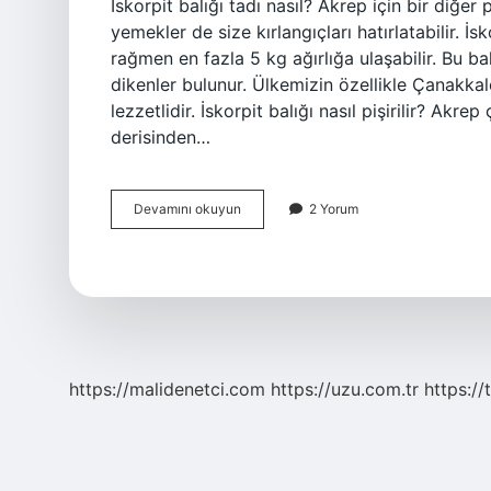
İskorpit balığı tadı nasıl? Akrep için bir diğer 
yemekler de size kırlangıçları hatırlatabilir. İs
rağmen en fazla 5 kg ağırlığa ulaşabilir. Bu ba
dikenler bulunur. Ülkemizin özellikle Çanakkal
lezzetlidir. İskorpit balığı nasıl pişirilir? Akrep
derisinden…
İSkorpit
Devamını okuyun
2 Yorum
Balığı
Lezzetli
Mi
https://malidenetci.com
https://uzu.com.tr
https://