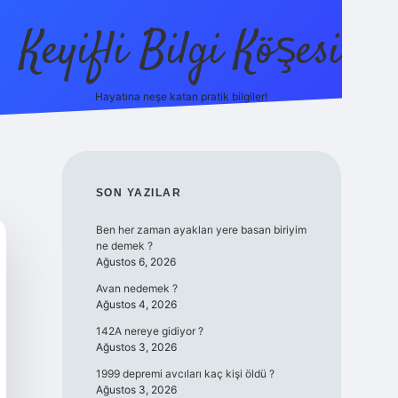
Keyifli Bilgi Köşesi
Hayatına neşe katan pratik bilgiler!
ilbet yeni giriş adre
SIDEBAR
SON YAZILAR
Ben her zaman ayakları yere basan biriyim
ne demek ?
Ağustos 6, 2026
Avan nedemek ?
Ağustos 4, 2026
142A nereye gidiyor ?
Ağustos 3, 2026
1999 depremi avcıları kaç kişi öldü ?
Ağustos 3, 2026