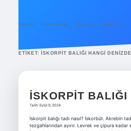
Anasayfa
Gizlilik Politikası
Yasal Uyarı
Hakkımızda
ETIKET:
İSKORPIT BALIĞI HANGI DENIZD
İSKORPIT BALIĞI
Tarih: Eylül 9, 2024
İskorpit balığı tadı nasıl? İskorbüt. Akrebin ta
tezgahlarından ayırır. Levrek ve çipura kadar 