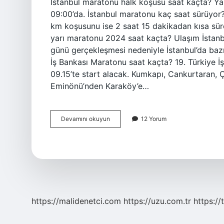
İstanbul maratonu halk koşusu saat kaçta? Yar
09:00’da. İstanbul maratonu kaç saat sürüyo
km koşusunu ise 2 saat 15 dakikadan kısa sür
yarı maratonu 2024 saat kaçta? Ulaşım İstanb
günü gerçekleşmesi nedeniyle İstanbul’da bazı 
İş Bankası Maratonu saat kaçta? 19. Türkiye İş
09.15’te start alacak. Kumkapı, Cankurtaran, Ç
Eminönü’nden Karaköy’e…
Istanbul
Devamını okuyun
12 Yorum
Maratonu
Saat
Kaçta
Başlıyor
https://malidenetci.com
https://uzu.com.tr
https://