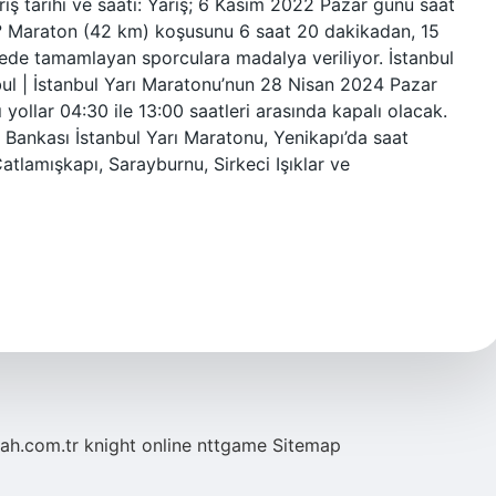
ış tarihi ve saati: Yarış; 6 Kasım 2022 Pazar günü saat
r? Maraton (42 km) koşusunu 6 saat 20 dakikadan, 15
ede tamamlayan sporculara madalya veriliyor. İstanbul
ul | İstanbul Yarı Maratonu’nun 28 Nisan 2024 Pazar
yollar 04:30 ile 13:00 saatleri arasında kapalı olacak.
 Bankası İstanbul Yarı Maratonu, Yenikapı’da saat
atlamışkapı, Sarayburnu, Sirkeci Işıklar ve
tah.com.tr
knight online
nttgame
Sitemap