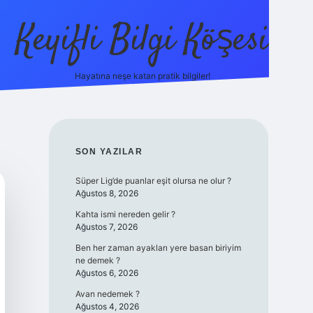
Keyifli Bilgi Köşesi
Hayatına neşe katan pratik bilgiler!
ilbet yeni giriş adre
SIDEBAR
SON YAZILAR
Süper Lig’de puanlar eşit olursa ne olur ?
Ağustos 8, 2026
Kahta ismi nereden gelir ?
Ağustos 7, 2026
Ben her zaman ayakları yere basan biriyim
ne demek ?
Ağustos 6, 2026
Avan nedemek ?
Ağustos 4, 2026