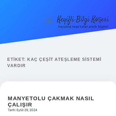
Keyifli Bilgi Köşesi
menüyü
aç
Hayatına neşe katan pratik bilgiler!
Anasayfa
Gizlilik Politikası
Yasal Uyarı
ETIKET:
KAÇ ÇEŞIT ATEŞLEME SISTEMI
VARDIR
Hakkımızda
MANYETOLU ÇAKMAK NASIL
ÇALIŞIR
Tarih: Eylül 29, 2024