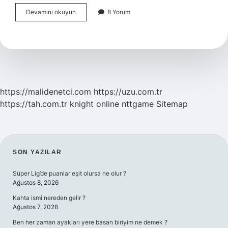
Manyetolu
Devamını okuyun
8 Yorum
Çakmak
Nasıl
Çalışır
https://malidenetci.com
https://uzu.com.tr
https://tah.com.tr
knight online
nttgame
Sitemap
SIDEBAR
SON YAZILAR
Süper Lig’de puanlar eşit olursa ne olur ?
Ağustos 8, 2026
Kahta ismi nereden gelir ?
Ağustos 7, 2026
Ben her zaman ayakları yere basan biriyim ne demek ?