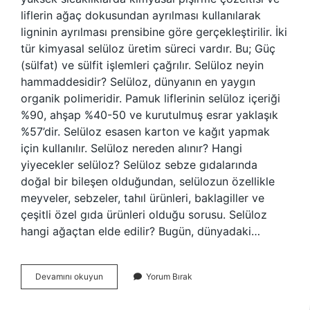
liflerin ağaç dokusundan ayrılması kullanılarak
ligninin ayrılması prensibine göre gerçekleştirilir. İki
tür kimyasal selüloz üretim süreci vardır. Bu; Güç
(sülfat) ve sülfit işlemleri çağrılır. Selüloz neyin
hammaddesidir? Selüloz, dünyanın en yaygın
organik polimeridir. Pamuk liflerinin selüloz içeriği
%90, ahşap %40-50 ve kurutulmuş esrar yaklaşık
%57’dir. Selüloz esasen karton ve kağıt yapmak
için kullanılır. Selüloz nereden alınır? Hangi
yiyecekler selüloz? Selüloz sebze gıdalarında
doğal bir bileşen olduğundan, selülozun özellikle
meyveler, sebzeler, tahıl ürünleri, baklagiller ve
çeşitli özel gıda ürünleri olduğu sorusu. Selüloz
hangi ağaçtan elde edilir? Bugün, dünyadaki…
Selüloz
Devamını okuyun
Yorum Bırak
Nereden
Elde