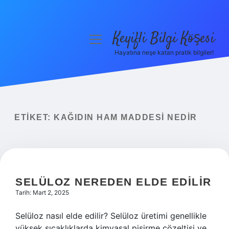
Keyifli Bilgi Köşesi
menüyü
aç
Hayatına neşe katan pratik bilgiler!
Anasayfa
Gizlilik Politikası
Yasal Uyarı
ETIKET:
KAĞIDIN HAM MADDESI NEDIR
Hakkımızda
SELÜLOZ NEREDEN ELDE EDILIR
Tarih: Mart 2, 2025
Selüloz nasıl elde edilir? Selüloz üretimi genellikle
yüksek sıcaklıklarda kimyasal pişirme çözeltisi ve