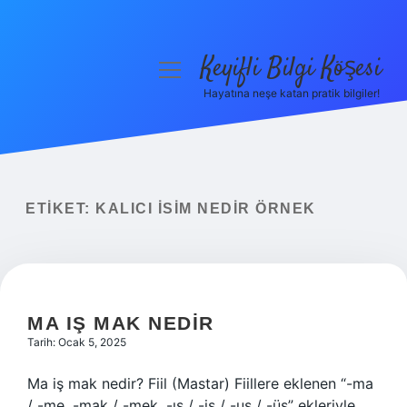
Keyifli Bilgi Köşesi
menüyü
aç
Hayatına neşe katan pratik bilgiler!
Anasayfa
Gizlilik Politikası
Yasal Uyarı
ETIKET:
KALICI ISIM NEDIR ÖRNEK
Hakkımızda
MA IŞ MAK NEDIR
Tarih: Ocak 5, 2025
Ma iş mak nedir? Fiil (Mastar) Fiillere eklenen “-ma
/ -me, -mak / -mek, -ış / -iş / -uş / -üş” ekleriyle