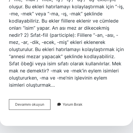
oluşur. Bu ekleri hatırlamayı kolaylaştırmak için “-iş,
-me, -mek” veya “-ma, -ış, -mak” şeklinde
kodlayabiliriz. Bu ekler fiillere eklenir ve cümlede
onları “isim” yapar. An ası mez ar dikecekmiş
nedir? 2) Sıfat-fiil (participle): Fiillere “-an, -ası, -
mez, -ar, -dik, -ecek, -miş” ekleri eklenerek
oluşturulur. Bu ekleri hatırlamayı kolaylaştırmak için
“annesi mezar yapacak” şeklinde kodlayabiliriz.
Sıfat öbeği veya isim sıfatı olarak kullanılırlar. Mek
mak ne demektir? -mak ve -mek’in eylem isimleri
oluştururken, -ma ve -me’nin işlevinin eylem
isimleri oluşturmak…
Ma
Devamını okuyun
Yorum Bırak
Iş
Mak
Nedir