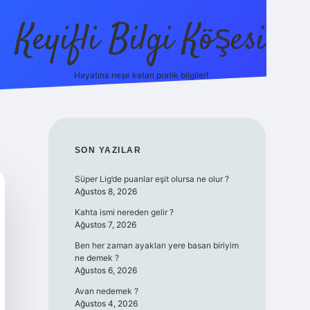
Keyifli Bilgi Köşesi
Hayatına neşe katan pratik bilgiler!
ilbet yeni giriş adre
SIDEBAR
SON YAZILAR
Süper Lig’de puanlar eşit olursa ne olur ?
Ağustos 8, 2026
Kahta ismi nereden gelir ?
Ağustos 7, 2026
Ben her zaman ayakları yere basan biriyim
ne demek ?
Ağustos 6, 2026
Avan nedemek ?
Ağustos 4, 2026