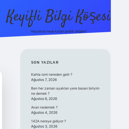
Keyifli Bilgi Köşesi
Hayatına neşe katan pratik bilgiler!
ilbet yeni giriş adre
SIDEBAR
SON YAZILAR
Kahta ismi nereden gelir ?
Ağustos 7, 2026
Ben her zaman ayakları yere basan biriyim
ne demek ?
Ağustos 6, 2026
Avan nedemek ?
Ağustos 4, 2026
142A nereye gidiyor ?
Ağustos 3, 2026