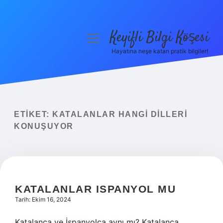
Keyifli Bilgi Köşesi
menüyü
aç
Hayatına neşe katan pratik bilgiler!
Anasayfa
Gizlilik Politikası
Yasal Uyarı
ETIKET:
KATALANLAR HANGI DILLERI
KONUŞUYOR
Hakkımızda
KATALANLAR ISPANYOL MU
Tarih: Ekim 16, 2024
Katalanca ve İspanyolca aynı mı? Katalanca,