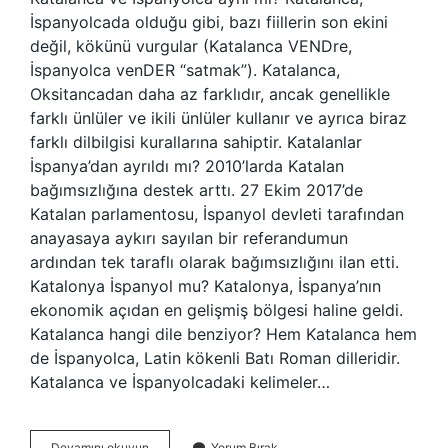
İspanyolcada olduğu gibi, bazı fiillerin son ekini
değil, kökünü vurgular (Katalanca VENDre,
İspanyolca venDER “satmak”). Katalanca,
Oksitancadan daha az farklıdır, ancak genellikle
farklı ünlüler ve ikili ünlüler kullanır ve ayrıca biraz
farklı dilbilgisi kurallarına sahiptir. Katalanlar
İspanya’dan ayrıldı mı? 2010’larda Katalan
bağımsızlığına destek arttı. 27 Ekim 2017’de
Katalan parlamentosu, İspanyol devleti tarafından
anayasaya aykırı sayılan bir referandumun
ardından tek taraflı olarak bağımsızlığını ilan etti.
Katalonya İspanyol mu? Katalonya, İspanya’nın
ekonomik açıdan en gelişmiş bölgesi haline geldi.
Katalanca hangi dile benziyor? Hem Katalanca hem
de İspanyolca, Latin kökenli Batı Roman dilleridir.
Katalanca ve İspanyolcadaki kelimeler…
Katalanlar
Devamını okuyun
Yorum Bırak