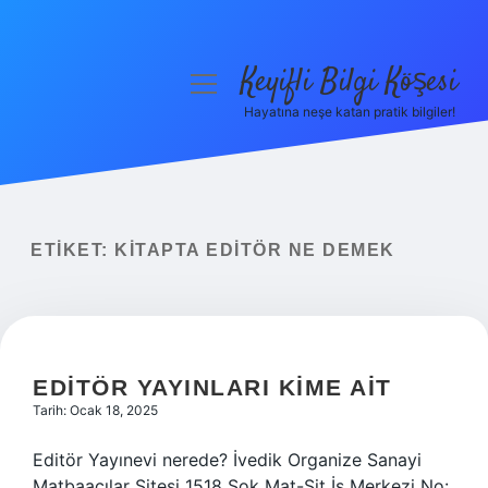
Keyifli Bilgi Köşesi
menüyü
aç
Hayatına neşe katan pratik bilgiler!
Anasayfa
Gizlilik Politikası
Yasal Uyarı
ETIKET:
KITAPTA EDITÖR NE DEMEK
Hakkımızda
EDITÖR YAYINLARI KIME AIT
Tarih: Ocak 18, 2025
Editör Yayınevi nerede? İvedik Organize Sanayi
Matbaacılar Sitesi 1518 Sok Mat-Sit İş Merkezi No: