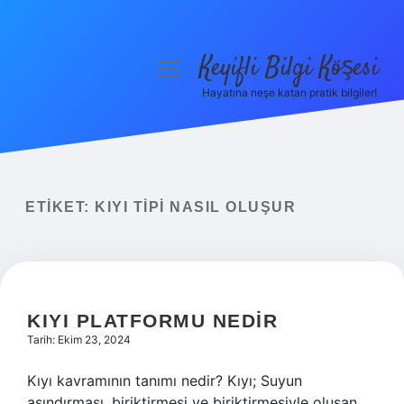
Keyifli Bilgi Köşesi
menüyü
aç
Hayatına neşe katan pratik bilgiler!
Anasayfa
Gizlilik Politikası
Yasal Uyarı
ETIKET:
KIYI TIPI NASIL OLUŞUR
Hakkımızda
KIYI PLATFORMU NEDIR
Tarih: Ekim 23, 2024
Kıyı kavramının tanımı nedir? Kıyı; Suyun
aşındırması, biriktirmesi ve biriktirmesiyle oluşan