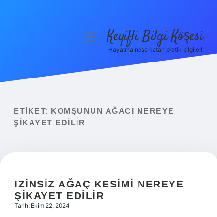
Keyifli Bilgi Köşesi
menüyü
aç
Hayatına neşe katan pratik bilgiler!
Anasayfa
Gizlilik Politikası
Yasal Uyarı
ETIKET:
KOMŞUNUN AĞACI NEREYE
ŞIKAYET EDILIR
Hakkımızda
IZINSIZ AĞAÇ KESIMI NEREYE
ŞIKAYET EDILIR
Tarih: Ekim 22, 2024