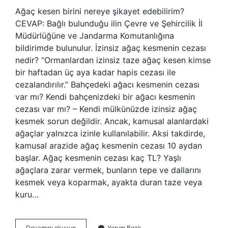
Ağaç kesen birini nereye şikayet edebilirim?
CEVAP: Bağlı bulunduğu ilin Çevre ve Şehircilik İl
Müdürlüğüne ve Jandarma Komutanlığına
bildirimde bulunulur. İzinsiz ağaç kesmenin cezası
nedir? “Ormanlardan izinsiz taze ağaç kesen kimse
bir haftadan üç aya kadar hapis cezası ile
cezalandırılır.” Bahçedeki ağacı kesmenin cezası
var mı? Kendi bahçenizdeki bir ağacı kesmenin
cezası var mı? – Kendi mülkünüzde izinsiz ağaç
kesmek sorun değildir. Ancak, kamusal alanlardaki
ağaçlar yalnızca izinle kullanılabilir. Aksi takdirde,
kamusal arazide ağaç kesmenin cezası 10 aydan
başlar. Ağaç kesmenin cezası kaç TL? Yaşlı
ağaçlara zarar vermek, bunların tepe ve dallarını
kesmek veya koparmak, ayakta duran taze veya
kuru…
Izinsiz
Devamını okuyun
Yorum Bırak