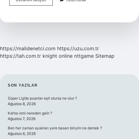
Ağaç
Kesimi
Nereye
Şikayet
Edilir
https://malidenetci.com
https://uzu.com.tr
https://tah.com.tr
knight online
nttgame
Sitemap
SIDEBAR
SON YAZILAR
Süper Lig’de puanlar eşit olursa ne olur ?
Ağustos 8, 2026
Kahta ismi nereden gelir ?
Ağustos 7, 2026
Ben her zaman ayakları yere basan biriyim ne demek ?
Ağustos 6, 2026