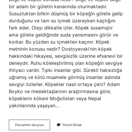
bir adam bir göletin kenarında oturmaktadır.
Susuzluktan bitkin düşmüş bir köpeğin gölete gelip
durduğunu ve tam su içmek üzereyken kaçtığını
fark eder. Olayı dikkatle izler. Köpek susamıştır
ama gölete geldiğinde suda yansımasını görür ve
korkar. Bu yüzden su içmekten kaçınır. Köpek
metninin konusu nedir? Dostoyevski’nin köpek
hakkındaki hikayesi, sevgisizlik üzerine efsanevi bir
deneydir. Ruhu köleleştirilmiş olan köpeğin sevgiye
ihtiyacı vardır. Tıpkı insanlar gibi. Sürekli haksızlığa
uğramış ve kötü muamele görmüş insanlar aslında
sevgiyi özlerler. Köpekler nasıl ortaya çıktı? Adam
Boyko ve meslektaşlarının araştırmasına göre,
köpeklerin kökeni Moğolistan veya Nepal
yakınlarında yaşayan…
Bilge
Devamını okuyun
Yorum Bırak
Ve