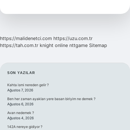
Köpek
Hikayesinin
Ana
Fikri
Nedir
https://malidenetci.com
https://uzu.com.tr
https://tah.com.tr
knight online
nttgame
Sitemap
SIDEBAR
SON YAZILAR
Kahta ismi nereden gelir ?
Ağustos 7, 2026
Ben her zaman ayakları yere basan biriyim ne demek ?
Ağustos 6, 2026
Avan nedemek ?
Ağustos 4, 2026
142A nereye gidiyor ?