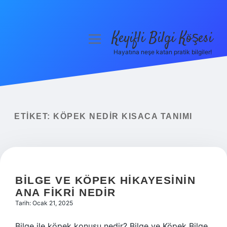
Keyifli Bilgi Köşesi
menüyü
aç
Hayatına neşe katan pratik bilgiler!
Anasayfa
Gizlilik Politikası
Yasal Uyarı
ETIKET:
KÖPEK NEDIR KISACA TANIMI
Hakkımızda
BILGE VE KÖPEK HIKAYESININ
ANA FIKRI NEDIR
Tarih: Ocak 21, 2025
Bilge ile köpek konusu nedir? Bilge ve Köpek Bilge