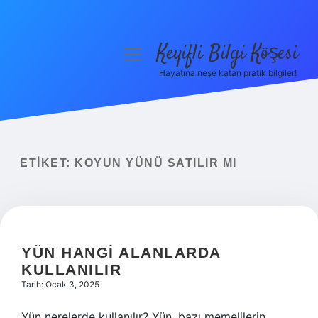
Keyifli Bilgi Köşesi
menüyü
aç
Hayatına neşe katan pratik bilgiler!
Anasayfa
Gizlilik Politikası
Yasal Uyarı
ETIKET:
KOYUN YÜNÜ SATILIR MI
Hakkımızda
YÜN HANGI ALANLARDA
KULLANILIR
Tarih: Ocak 3, 2025
Yün nerelerde kullanılır? Yün, bazı memelilerin