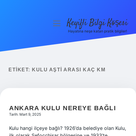
Keyifli Bilgi Köşesi
menüyü
aç
Hayatına neşe katan pratik bilgiler!
Anasayfa
Gizlilik Politikası
Yasal Uyarı
ETIKET:
KULU AŞTI ARASI KAÇ KM
Hakkımızda
ANKARA KULU NEREYE BAĞLI
Tarih: Mart 9, 2025
Kulu hangi ilçeye bağlı? 1926’da belediye olan Kulu,
ilk olarak Şefoççhisar bölgesine ve 1933’te