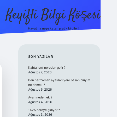
Keyifli Bilgi Köşesi
Hayatına neşe katan pratik bilgiler!
ilbet yeni giriş adr
SIDEBAR
SON YAZILAR
Kahta ismi nereden gelir ?
Ağustos 7, 2026
Ben her zaman ayakları yere basan biriyim
ne demek ?
Ağustos 6, 2026
Avan nedemek ?
Ağustos 4, 2026
142A nereye gidiyor ?
Ağustos 3, 2026