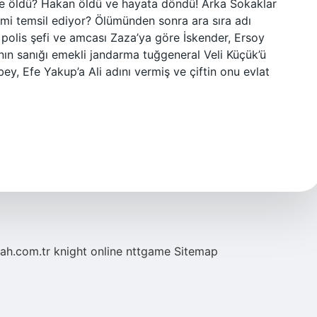
e öldü? Hakan öldü ve hayata döndü! Arka Sokaklar
mi temsil ediyor? Ölümünden sonra ara sıra adı
i polis şefi ve amcası Zaza’ya göre İskender, Ersoy
n sanığı emekli jandarma tuğgeneral Veli Küçük’ü
ey, Efe Yakup’a Ali adını vermiş ve çiftin onu evlat
tah.com.tr
knight online
nttgame
Sitemap