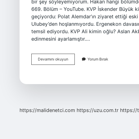
bir şey söyleyemiyorum. Hakan hangi bölümd
669. Bölüm – YouTube. KVP İskender Büyük ki
geçiyordu: Polat Alemdar’ın ziyaret ettiği esk
Ulubey’den hoşlanmıyordu. Ergenekon davasını
temsil ediyordu. KVP Ali kimin oğlu? Aslan Akb
edinmesini ayarlamıştır.…
Kurtlar
Devamını okuyun
Yorum Bırak
Vadisi
Pusu
Hakan
Kimdir
https://malidenetci.com
https://uzu.com.tr
https://