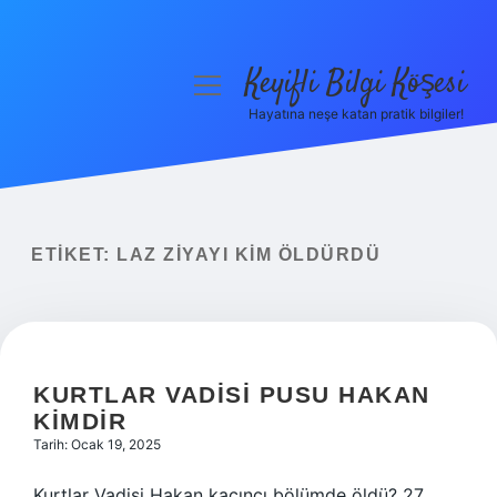
Keyifli Bilgi Köşesi
menüyü
aç
Hayatına neşe katan pratik bilgiler!
Anasayfa
Gizlilik Politikası
Yasal Uyarı
ETIKET:
LAZ ZIYAYI KIM ÖLDÜRDÜ
Hakkımızda
KURTLAR VADISI PUSU HAKAN
KIMDIR
Tarih: Ocak 19, 2025
Kurtlar Vadisi Hakan kaçıncı bölümde öldü? 27.