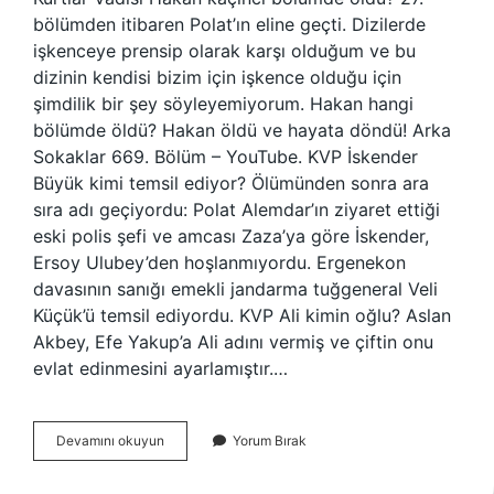
bölümden itibaren Polat’ın eline geçti. Dizilerde
işkenceye prensip olarak karşı olduğum ve bu
dizinin kendisi bizim için işkence olduğu için
şimdilik bir şey söyleyemiyorum. Hakan hangi
bölümde öldü? Hakan öldü ve hayata döndü! Arka
Sokaklar 669. Bölüm – YouTube. KVP İskender
Büyük kimi temsil ediyor? Ölümünden sonra ara
sıra adı geçiyordu: Polat Alemdar’ın ziyaret ettiği
eski polis şefi ve amcası Zaza’ya göre İskender,
Ersoy Ulubey’den hoşlanmıyordu. Ergenekon
davasının sanığı emekli jandarma tuğgeneral Veli
Küçük’ü temsil ediyordu. KVP Ali kimin oğlu? Aslan
Akbey, Efe Yakup’a Ali adını vermiş ve çiftin onu
evlat edinmesini ayarlamıştır.…
Kurtlar
Devamını okuyun
Yorum Bırak
Vadisi
Pusu