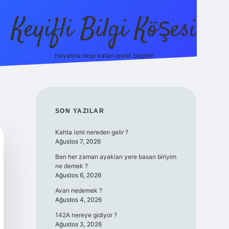
Keyifli Bilgi Köşesi
Hayatına neşe katan pratik bilgiler!
ilbet yeni giriş a
SIDEBAR
SON YAZILAR
Kahta ismi nereden gelir ?
Ağustos 7, 2026
Ben her zaman ayakları yere basan biriyim
ne demek ?
Ağustos 6, 2026
Avan nedemek ?
Ağustos 4, 2026
142A nereye gidiyor ?
Ağustos 3, 2026