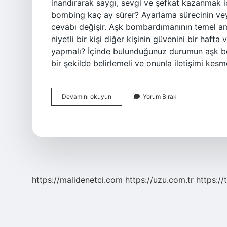
inandırarak saygı, sevgi ve şefkat kazanmak 
bombing kaç ay sürer? Ayarlama sürecinin v
cevabı değişir. Aşk bombardımanının temel ama
niyetli bir kişi diğer kişinin güvenini bir haft
yapmalı? İçinde bulunduğunuz durumun aşk bom
bir şekilde belirlemeli ve onunla iletişimi kesm
Love
Devamını okuyun
Yorum Bırak
Bombing
Amacı
Nedir
https://malidenetci.com
https://uzu.com.tr
https://