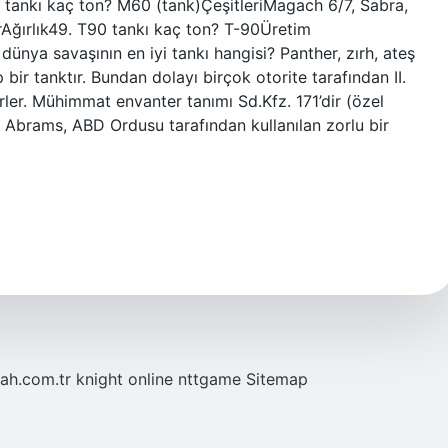
tankı kaç ton? M60 (tank)ÇeşitleriMagach 6/7, Sabra,
rAğırlık49. T90 tankı kaç ton? T-90Üretim
dünya savaşının en iyi tankı hangisi? Panther, zırh, ateş
 bir tanktır. Bundan dolayı birçok otorite tarafından II.
irler. Mühimmat envanter tanımı Sd.Kfz. 171’dir (özel
 Abrams, ABD Ordusu tarafından kullanılan zorlu bir
tah.com.tr
knight online
nttgame
Sitemap