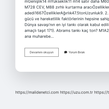
mGenişlik14 mYükseklik11 m14 satır daha M60 
M728 CEV, M88 zırhlı kurtarma aracıÖzellikle
adedi1667ÖzelliklerAğırlık47.5tonUzunluk9. 2. 
gücü ve hareketlilik faktörlerinin hepsine sahip
Dünya savaşı’nın en iyi tankı olarak kabul edil
amaçlı taşıt 171). Abrams tankı kaç ton? M1A2
ana muharebe…
En
Devamını okuyun
Yorum Bırak
Büyük
Tank
Nedir
https://malidenetci.com
https://uzu.com.tr
https://