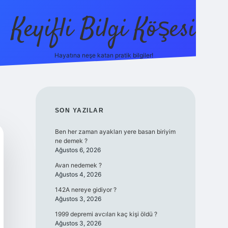
Keyifli Bilgi Köşesi
Hayatına neşe katan pratik bilgiler!
ilbet yeni giriş adre
SIDEBAR
SON YAZILAR
Ben her zaman ayakları yere basan biriyim
ne demek ?
Ağustos 6, 2026
Avan nedemek ?
Ağustos 4, 2026
142A nereye gidiyor ?
Ağustos 3, 2026
1999 depremi avcıları kaç kişi öldü ?
Ağustos 3, 2026