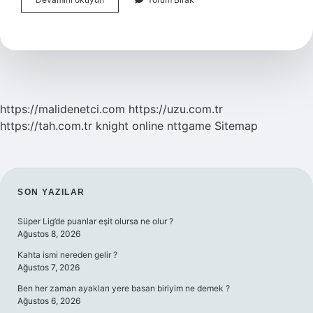
Ataşe
Olarak
Çalıştığı
Şehir
Neresidir
https://malidenetci.com
https://uzu.com.tr
https://tah.com.tr
knight online
nttgame
Sitemap
SIDEBAR
SON YAZILAR
Süper Lig’de puanlar eşit olursa ne olur ?
Ağustos 8, 2026
Kahta ismi nereden gelir ?
Ağustos 7, 2026
Ben her zaman ayakları yere basan biriyim ne demek ?
Ağustos 6, 2026