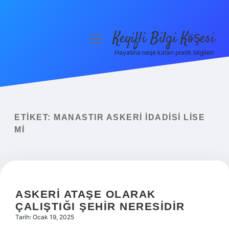
Keyifli Bilgi Köşesi
menüyü
aç
Hayatına neşe katan pratik bilgiler!
Anasayfa
Gizlilik Politikası
Yasal Uyarı
ETIKET:
MANASTIR ASKERI İDADISI LISE
MI
Hakkımızda
ASKERI ATAŞE OLARAK
ÇALIŞTIĞI ŞEHIR NERESIDIR
Tarih: Ocak 19, 2025