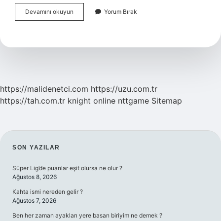
Maoizm
Devamını okuyun
Yorum Bırak
Neyi
Savunur
https://malidenetci.com
https://uzu.com.tr
https://tah.com.tr
knight online
nttgame
Sitemap
SIDEBAR
SON YAZILAR
Süper Lig’de puanlar eşit olursa ne olur ?
Ağustos 8, 2026
Kahta ismi nereden gelir ?
Ağustos 7, 2026
Ben her zaman ayakları yere basan biriyim ne demek ?