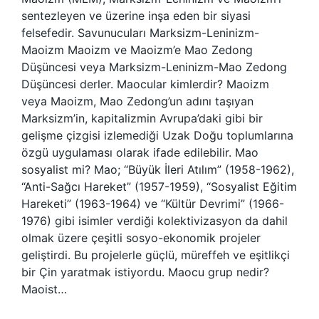
sentezleyen ve üzerine inşa eden bir siyasi
felsefedir. Savunucuları Marksizm-Leninizm-
Maoizm Maoizm ve Maoizm’e Mao Zedong
Düşüncesi veya Marksizm-Leninizm-Mao Zedong
Düşüncesi derler. Maocular kimlerdir? Maoizm
veya Maoizm, Mao Zedong’un adını taşıyan
Marksizm’in, kapitalizmin Avrupa’daki gibi bir
gelişme çizgisi izlemediği Uzak Doğu toplumlarına
özgü uygulaması olarak ifade edilebilir. Mao
sosyalist mi? Mao; “Büyük İleri Atılım” (1958-1962),
“Anti-Sağcı Hareket” (1957-1959), “Sosyalist Eğitim
Hareketi” (1963-1964) ve “Kültür Devrimi” (1966-
1976) gibi isimler verdiği kolektivizasyon da dahil
olmak üzere çeşitli sosyo-ekonomik projeler
geliştirdi. Bu projelerle güçlü, müreffeh ve eşitlikçi
bir Çin yaratmak istiyordu. Maocu grup nedir?
Maoist…