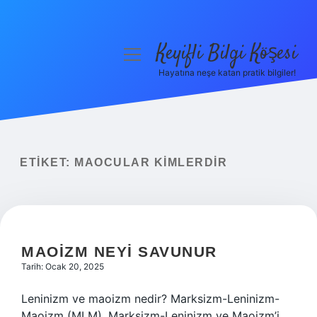
Keyifli Bilgi Köşesi
menüyü
aç
Hayatına neşe katan pratik bilgiler!
Anasayfa
Gizlilik Politikası
Yasal Uyarı
ETIKET:
MAOCULAR KIMLERDIR
Hakkımızda
MAOIZM NEYI SAVUNUR
Tarih: Ocak 20, 2025
Leninizm ve maoizm nedir? Marksizm-Leninizm-
Maoizm (MLM), Marksizm-Leninizm ve Maoizm’i