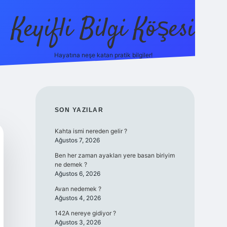
Keyifli Bilgi Köşesi
Hayatına neşe katan pratik bilgiler!
ilbet yeni giriş ad
SIDEBAR
SON YAZILAR
Kahta ismi nereden gelir ?
Ağustos 7, 2026
Ben her zaman ayakları yere basan biriyim
ne demek ?
Ağustos 6, 2026
Avan nedemek ?
Ağustos 4, 2026
142A nereye gidiyor ?
Ağustos 3, 2026