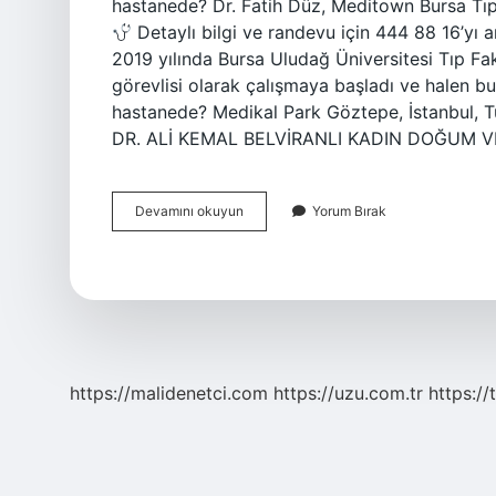
hastanede? Dr. Fatih Düz, Meditown Bursa Tı
Detaylı bilgi ve randevu için 444 88 16’yı 
2019 yılında Bursa Uludağ Üniversitesi Tıp Fa
görevlisi olarak çalışmaya başladı ve halen b
hastanede? Medikal Park Göztepe, İstanbul, T
DR. ALİ KEMAL BELVİRANLI KADIN DOĞUM 
Dr
Devamını okuyun
Yorum Bırak
Fatih
Dikici
Hangi
Hastanede
https://malidenetci.com
https://uzu.com.tr
https://