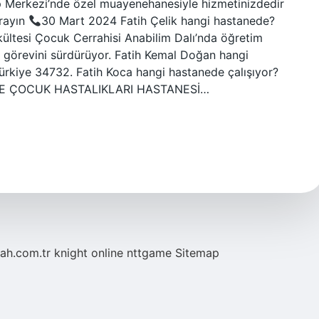
p Merkezi’nde özel muayenehanesiyle hizmetinizdedir
arayın
30 Mart 2024 Fatih Çelik hangi hastanede?
kültesi Çocuk Cerrahisi Anabilim Dalı’nda öğretim
u görevini sürdürüyor. Fatih Kemal Doğan hangi
ürkiye 34732. Fatih Koca hangi hastanede çalışıyor?
VE ÇOCUK HASTALIKLARI HASTANESİ…
tah.com.tr
knight online
nttgame
Sitemap