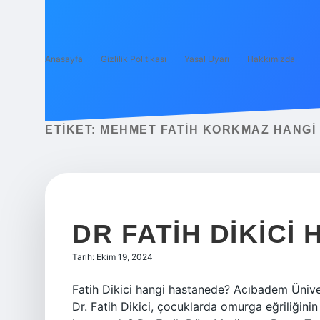
Anasayfa
Gizlilik Politikası
Yasal Uyarı
Hakkımızda
ETIKET:
MEHMET FATIH KORKMAZ HANGI
DR FATIH DIKICI
Tarih: Ekim 19, 2024
Fatih Dikici hangi hastanede? Acıbadem Ünive
Dr. Fatih Dikici, çocuklarda omurga eğriliğinin