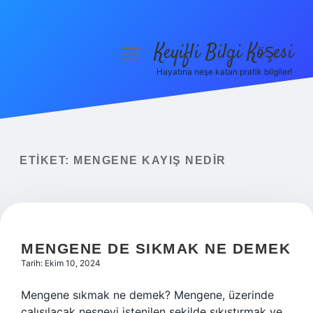
Keyifli Bilgi Köşesi
menüyü
aç
Hayatına neşe katan pratik bilgiler!
Anasayfa
Gizlilik Politikası
Yasal Uyarı
ETIKET:
MENGENE KAYIŞ NEDIR
Hakkımızda
MENGENE DE SIKMAK NE DEMEK
Tarih: Ekim 10, 2024
Mengene sıkmak ne demek? Mengene, üzerinde
çalışılacak nesneyi istenilen şekilde sıkıştırmak ve