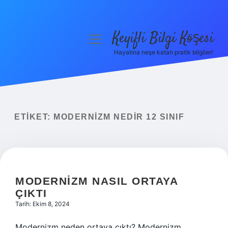
Keyifli Bilgi Köşesi
menüyü
aç
Hayatına neşe katan pratik bilgiler!
Anasayfa
Gizlilik Politikası
Yasal Uyarı
ETIKET:
MODERNIZM NEDIR 12 SINIF
Hakkımızda
MODERNIZM NASIL ORTAYA
ÇIKTI
Tarih: Ekim 8, 2024
Modernizm neden ortaya çıktı? Modernizm,