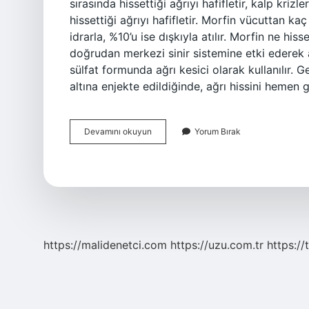
sırasında hissettiği ağrıyı hafifletir, kalp kriz
hissettiği ağrıyı hafifletir. Morfin vücuttan ka
idrarla, %10’u ise dışkıyla atılır. Morfin ne hiss
doğrudan merkezi sinir sistemine etki ederek an
sülfat formunda ağrı kesici olarak kullanılır. Ge
altına enjekte edildiğinde, ağrı hissini hemen g
Morfinin
Devamını okuyun
Yorum Bırak
Yan
Etkileri
Nelerdir
https://malidenetci.com
https://uzu.com.tr
https://