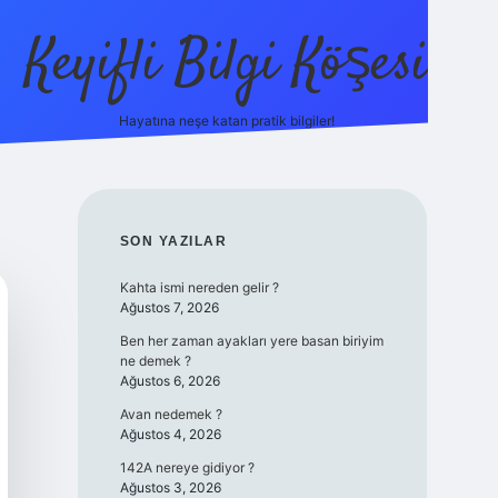
Keyifli Bilgi Köşesi
Hayatına neşe katan pratik bilgiler!
ilbet yeni giriş adre
SIDEBAR
SON YAZILAR
Kahta ismi nereden gelir ?
Ağustos 7, 2026
Ben her zaman ayakları yere basan biriyim
ne demek ?
Ağustos 6, 2026
Avan nedemek ?
Ağustos 4, 2026
142A nereye gidiyor ?
Ağustos 3, 2026