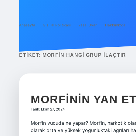
Anasayfa
Gizlilik Politikası
Yasal Uyarı
Hakkımızda
ETIKET:
MORFIN HANGI GRUP ILAÇTIR
MORFININ YAN E
Tarih: Ekim 27, 2024
Morfin vücuda ne yapar? Morfin, narkotik olara
olarak orta ve yüksek yoğunluktaki ağrıları ha