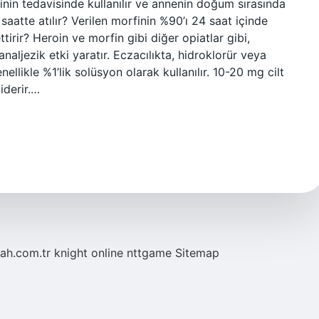
lerinin tedavisinde kullanılır ve annenin doğum sırasında
ç saatte atılır? Verilen morfinin %90’ı 24 saat içinde
ettirir? Heroin ve morfin gibi diğer opiatlar gibi,
aljezik etki yaratır. Eczacılıkta, hidroklorür veya
nellikle %1’lik solüsyon olarak kullanılır. 10-20 mg cilt
iderir.…
tah.com.tr
knight online
nttgame
Sitemap