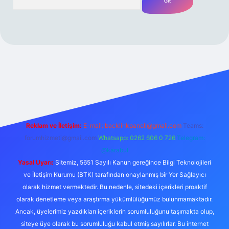
giriş adresi
Reklam ve İletişim:
E-mail:
backlinkpaneli@gmail.com
Teams:
forumhizmeti@gmail.com
Whatsapp: 0262 606 0 726
Telegram:
@karabul
Yasal Uyarı:
Sitemiz, 5651 Sayılı Kanun gereğince Bilgi Teknolojileri
ve İletişim Kurumu (BTK) tarafından onaylanmış bir Yer Sağlayıcı
olarak hizmet vermektedir. Bu nedenle, sitedeki içerikleri proaktif
olarak denetleme veya araştırma yükümlülüğümüz bulunmamaktadır.
Ancak, üyelerimiz yazdıkları içeriklerin sorumluluğunu taşımakta olup,
siteye üye olarak bu sorumluluğu kabul etmiş sayılırlar. Bu internet