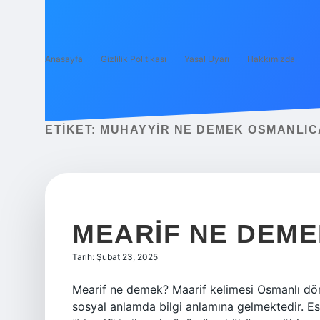
Anasayfa
Gizlilik Politikası
Yasal Uyarı
Hakkımızda
ETIKET:
MUHAYYIR NE DEMEK OSMANLIC
MEARIF NE DEM
Tarih: Şubat 23, 2025
Mearif ne demek? Maarif kelimesi Osmanlı dönem
sosyal anlamda bilgi anlamına gelmektedir. Esk