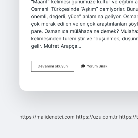
“Maarif” kelimesi günümüze kültür ve eğitim 
Osmanlı Türkçesinde “Aşkım” demiyorlar. Bunu
önemli, değerli, yüce” anlamına geliyor. Osma
çok merak edilen ve en çok araştırılanları şöyl
pare. Osmanlıca mülâhaza ne demek? Mulahaza
kelimesinden türemiştir ve “düşünmek, düşün
gelir. Müfret Arapça…
Mearif
Devamını okuyun
Yorum Bırak
Ne
Demek
Osmanlıca
https://malidenetci.com
https://uzu.com.tr
https://