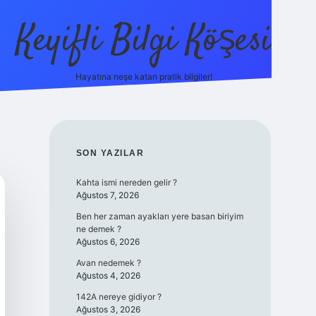
Keyifli Bilgi Köşesi
Hayatına neşe katan pratik bilgiler!
ilbet yeni giri
SIDEBAR
SON YAZILAR
Kahta ismi nereden gelir ?
Ağustos 7, 2026
Ben her zaman ayakları yere basan biriyim
ne demek ?
Ağustos 6, 2026
Avan nedemek ?
Ağustos 4, 2026
142A nereye gidiyor ?
Ağustos 3, 2026