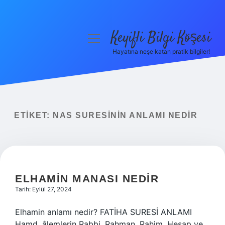
Keyifli Bilgi Köşesi
menüyü
aç
Hayatına neşe katan pratik bilgiler!
Anasayfa
Gizlilik Politikası
Yasal Uyarı
ETIKET:
NAS SURESININ ANLAMI NEDIR
Hakkımızda
ELHAMIN MANASI NEDIR
Tarih: Eylül 27, 2024
Elhamin anlamı nedir? FATİHA SURESİ ANLAMI
Hamd, âlemlerin Rabbi, Rahman, Rahim, Hesap ve