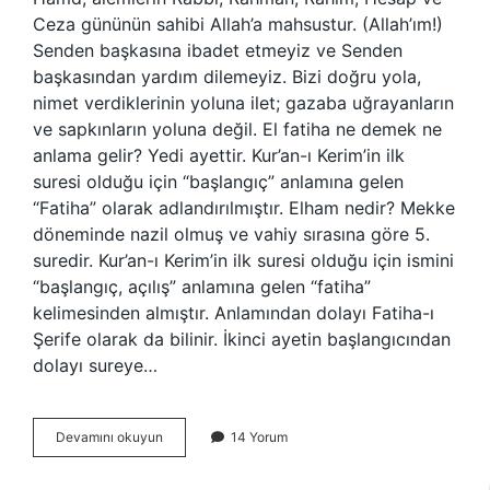
Ceza gününün sahibi Allah’a mahsustur. (Allah’ım!)
Senden başkasına ibadet etmeyiz ve Senden
başkasından yardım dilemeyiz. Bizi doğru yola,
nimet verdiklerinin yoluna ilet; gazaba uğrayanların
ve sapkınların yoluna değil. El fatiha ne demek ne
anlama gelir? Yedi ayettir. Kur’an-ı Kerim’in ilk
suresi olduğu için “başlangıç” anlamına gelen
“Fatiha” olarak adlandırılmıştır. Elham nedir? Mekke
döneminde nazil olmuş ve vahiy sırasına göre 5.
suredir. Kur’an-ı Kerim’in ilk suresi olduğu için ismini
“başlangıç, açılış” anlamına gelen “fatiha”
kelimesinden almıştır. Anlamından dolayı Fatiha-ı
Şerife olarak da bilinir. İkinci ayetin başlangıcından
dolayı sureye…
Elhamin
Devamını okuyun
14 Yorum
Manası
Nedir