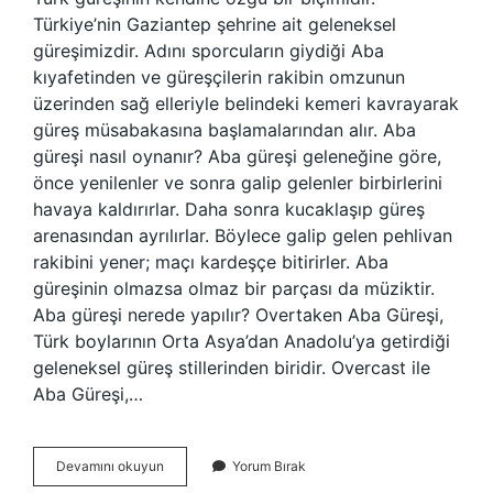
Türkiye’nin Gaziantep şehrine ait geleneksel
güreşimizdir. Adını sporcuların giydiği Aba
kıyafetinden ve güreşçilerin rakibin omzunun
üzerinden sağ elleriyle belindeki kemeri kavrayarak
güreş müsabakasına başlamalarından alır. Aba
güreşi nasıl oynanır? Aba güreşi geleneğine göre,
önce yenilenler ve sonra galip gelenler birbirlerini
havaya kaldırırlar. Daha sonra kucaklaşıp güreş
arenasından ayrılırlar. Böylece galip gelen pehlivan
rakibini yener; maçı kardeşçe bitirirler. Aba
güreşinin olmazsa olmaz bir parçası da müziktir.
Aba güreşi nerede yapılır? Overtaken Aba Güreşi,
Türk boylarının Orta Asya’dan Anadolu’ya getirdiği
geleneksel güreş stillerinden biridir. Overcast ile
Aba Güreşi,…
Apan
Devamını okuyun
Yorum Bırak
Güreşi