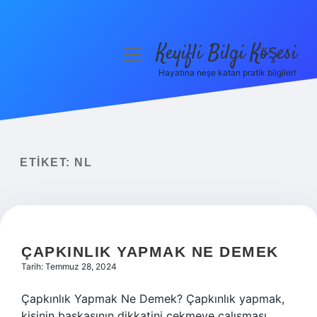
Keyifli Bilgi Köşesi
menüyü
aç
Hayatına neşe katan pratik bilgiler!
Anasayfa
Gizlilik Politikası
Yasal Uyarı
ETIKET:
NL
Hakkımızda
ÇAPKINLIK YAPMAK NE DEMEK
Tarih: Temmuz 28, 2024
Çapkınlık Yapmak Ne Demek? Çapkınlık yapmak,
kişinin başkasının dikkatini çekmeye çalışması