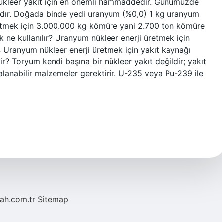
nükleer yakıt için en önemli hammaddedir. Günümüzde
ktadır. Doğada binde yedi uranyum (%0,0) 1 kg uranyum
 etmek için 3.000.000 kg kömüre yani 2.700 ton kömüre
k ne kullanılır? Uranyum nükleer enerji üretmek için
24 Uranyum nükleer enerji üretmek için yakıt kaynağı
lir? Toryum kendi başına bir nükleer yakıt değildir; yakıt
lanabilir malzemeler gerektirir. U-235 veya Pu-239 ile
tah.com.tr
Sitemap