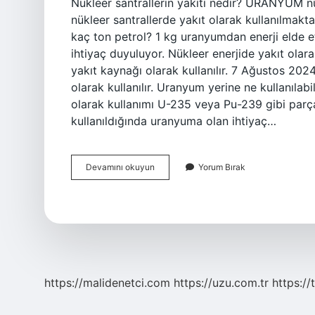
Nükleer santrallerin yakıtı nedir? URANYUM 
nükleer santrallerde yakıt olarak kullanılma
kaç ton petrol? 1 kg uranyumdan enerji elde
ihtiyaç duyuluyor. Nükleer enerjide yakıt olara
yakıt kaynağı olarak kullanılır. 7 Ağustos 20
olarak kullanılır. Uranyum yerine ne kullanılabi
olarak kullanımı U-235 veya Pu-239 gibi parça
kullanıldığında uranyuma olan ihtiyaç…
Nükleer
Devamını okuyun
Yorum Bırak
Santraller
Yakıt
Olarak
Ne
Kullanır
https://malidenetci.com
https://uzu.com.tr
https://