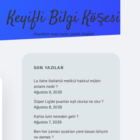
Keyifli Bilgi Köşesi
Hayatına neşe katan pratik bilgiler!
ilbet yeni giriş adr
SIDEBAR
SON YAZILAR
La ilahe illallahül melikül hakkul mübin
anlamı nedir ?
Ağustos 9, 2026
Süper Lig’de puanlar eşit olursa ne olur ?
Ağustos 8, 2026
Kahta ismi nereden gelir ?
Ağustos 7, 2026
Ben her zaman ayakları yere basan biriyim
ne demek ?