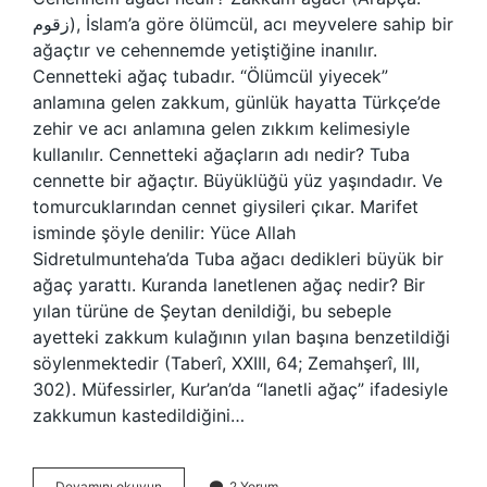
زقوم), İslam’a göre ölümcül, acı meyvelere sahip bir
ağaçtır ve cehennemde yetiştiğine inanılır.
Cennetteki ağaç tubadır. “Ölümcül yiyecek”
anlamına gelen zakkum, günlük hayatta Türkçe’de
zehir ve acı anlamına gelen zıkkım kelimesiyle
kullanılır. Cennetteki ağaçların adı nedir? Tuba
cennette bir ağaçtır. Büyüklüğü yüz yaşındadır. Ve
tomurcuklarından cennet giysileri çıkar. Marifet
isminde şöyle denilir: Yüce Allah
Sidretulmunteha’da Tuba ağacı dedikleri büyük bir
ağaç yarattı. Kuranda lanetlenen ağaç nedir? Bir
yılan türüne de Şeytan denildiği, bu sebeple
ayetteki zakkum kulağının yılan başına benzetildiği
söylenmektedir (Taberî, XXIII, 64; Zemahşerî, III,
302). Müfessirler, Kur’an’da “lanetli ağaç” ifadesiyle
zakkumun kastedildiğini…
Cehennemdeki
Devamını okuyun
2 Yorum