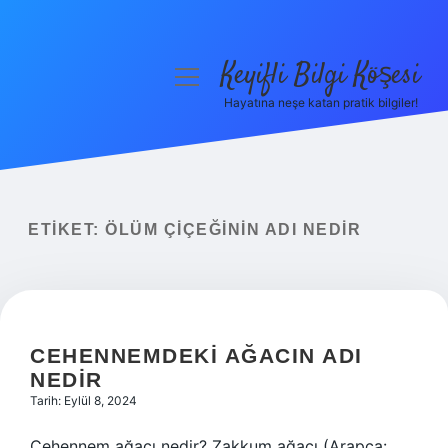
Keyifli Bilgi Köşesi
menüyü
aç
Hayatına neşe katan pratik bilgiler!
Anasayfa
Gizlilik Politikası
Yasal Uyarı
ETIKET:
ÖLÜM ÇIÇEĞININ ADI NEDIR
Hakkımızda
CEHENNEMDEKI AĞACIN ADI
NEDIR
Tarih: Eylül 8, 2024
Cehennem ağacı nedir? Zakkum ağacı (Arapça: